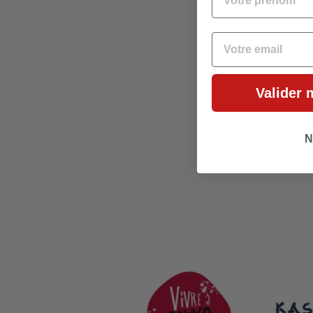
EMAIL
Valider 
N