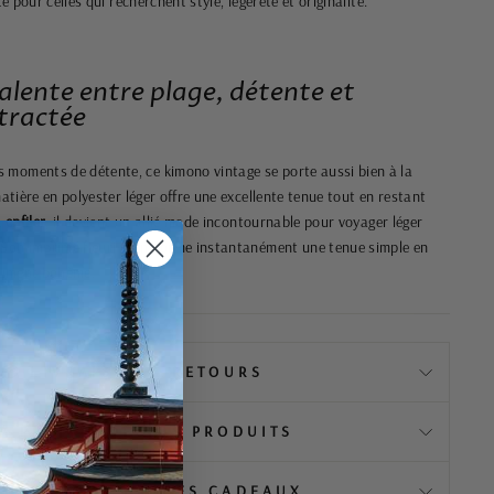
te pour celles qui recherchent style, légèreté et originalité.
alente entre plage, détente et
tractée
moments de détente, ce kimono vintage se porte aussi bien à la
matière en polyester léger offre une excellente tenue tout en restant
 enfiler
, il devient un allié mode incontournable pour voyager léger
 Son imprimé fleuri transforme instantanément une tenue simple en
olument bohème.
📦 LIVRAISON & RETOURS
️ À PROPOS DE NOS PRODUITS
EMBALLAGE & IDÉES CADEAUX