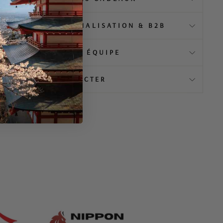
MENTIEL, PERSONNALISATION & B2B
👥 ENGAGEMENT & ÉQUIPE
💬 NOUS CONTACTER