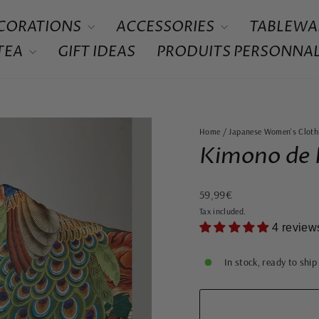
CORATIONS
ACCESSORIES
TABLEWA
 TEA
GIFT IDEAS
PRODUITS PERSONNAL
Home
/
Japanese Women's Cloth
Kimono de P
Regular
59,99€
price
Tax included.
4 review
In stock, ready to ship