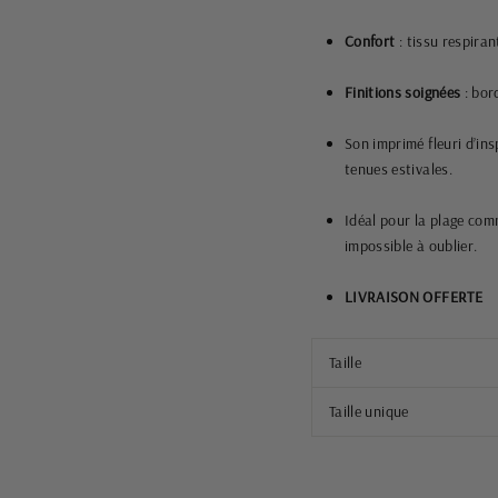
Confort
: tissu respiran
Finitions soignées
: bor
Son imprimé fleuri d’ins
tenues estivales.
Idéal pour la plage comm
impossible à oublier.
LIVRAISON OFFERTE
Taille
Taille unique