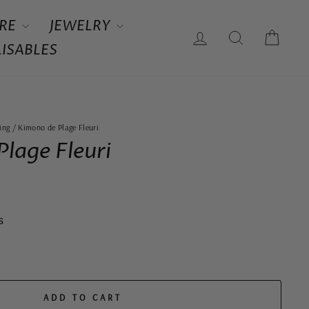
RE
JEWELRY
LOG IN
SEARCH
CAR
ISABLES
ing
/
Kimono de Plage Fleuri
lage Fleuri
s
ADD TO CART