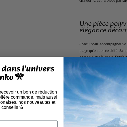
chaleur. C’est la pièce parfai
Une pièce polyv
élégance décon
Conçu pour accompagner vos 
plage qu’en soirée d’été. Sa 
agréable sur la peau.
Facile à
sans compromis sur le style.
dans l'univers
look affirmé, féminin et rés
nko 🎌
 recevoir un bon de réduction
elière commande, mais aussi
aponaises, nos nouveautés et
 conseils 🌸
🛍
🎁 