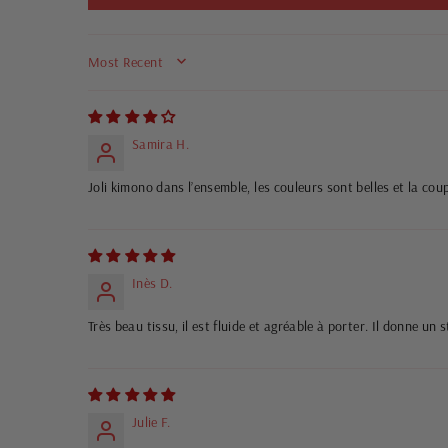
SORT BY
Samira H.
Joli kimono dans l’ensemble, les couleurs sont belles et la co
Inès D.
Très beau tissu, il est fluide et agréable à porter. Il donne un
Julie F.