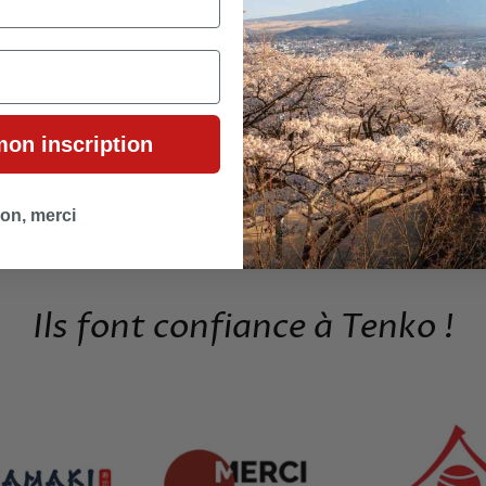
🎎 ÉVÉNE
mon inscription
on, merci
Ils font confiance à Tenko !