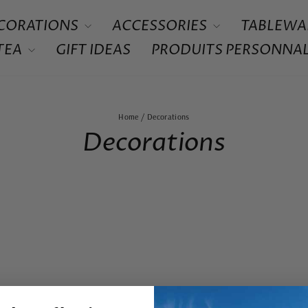
CORATIONS
ACCESSORIES
TABLEWA
 TEA
GIFT IDEAS
PRODUITS PERSONNAL
Home
/
Decorations
Decorations