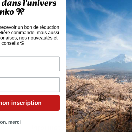
dans l'univers
nko 🎌
 recevoir un bon de réduction
elière commande, mais aussi
aponaises, nos nouveautés et
 conseils 🌸
mon inscription
on, merci
Information
Useful